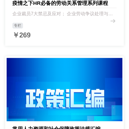
疫情之下HR必备的劳动关系管理系列课程
企业裁员7大禁忌及应对； 企业劳动争议处理与预
防新思维； 常见劳动争议案例解析； 疫情之下常见
劳动关系应对策略...
专栏
￥269
常用人力资源和社会保障政策法规汇编